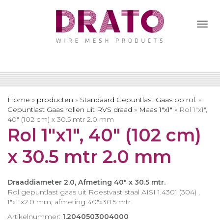
Togg
Navi
Home
»
producten
»
Standaard Gepuntlast Gaas op rol.
»
Gepuntlast Gaas rollen uit RVS draad
»
Maas 1″x1″
»
Rol 1″x1″,
40″ (102 cm) x 30.5 mtr 2.0 mm
Rol 1″x1″, 40″ (102 cm)
x 30.5 mtr 2.0 mm
Draaddiameter 2.0, Afmeting 40″ x 30.5 mtr.
Rol gepuntlast gaas uit Roestvast staal AISI 1.4301 (304) ,
1″x1″x2.0 mm, afmeting 40″x30.5 mtr.
Artikelnummer:
1.2040503004000