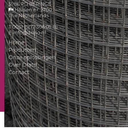
5986 PD BERINGE
Helden nr. 2700
The Netherlands
T
0031 (0)77 306 09 69
E
info@drato.nl
Home
Producten
Onze oplossingen
Over Drato
Contact
Offerte aanvragen
© Drato