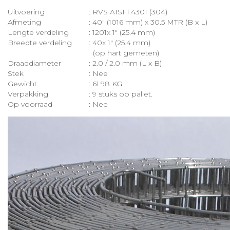
Uitvoering
: RVS AISI 1.4301 (304)
Afmeting
: 40″ (1016 mm) x 30.5 MTR (B x L)
Lengte verdeling
: 1201x 1″ (25.4 mm)
Breedte verdeling
: 40x 1″ (25.4 mm)
(op hart gemeten)
Draaddiameter
: 2.0 / 2.0 mm (L x B)
Stek
: Nee
Gewicht
: 61.98 KG
Verpakking
: 9 stuks op pallet.
Op voorraad
: Nee