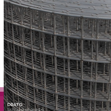
Waarom Drato
Een professionele partner
Persoonlijk contact
Snelle en flexibele aanpak
Kwaliteit
Heel veel mogelijkheden
DRATO
Schuurkenspad 6