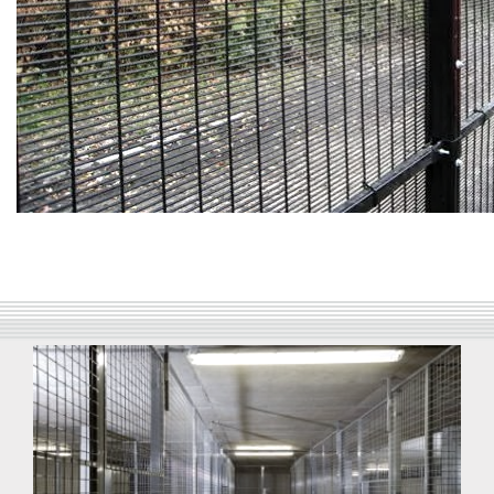
Waarom Drato
Een professionele partner
Persoonlijk contact
Snelle en flexibele aanpak
Kwaliteit
Heel veel mogelijkheden