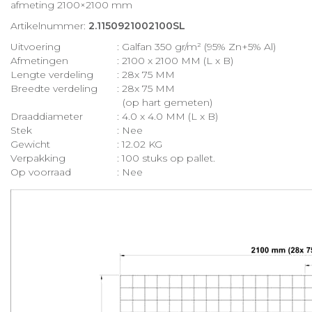
afmeting 2100×2100 mm
Artikelnummer:
2.1150921002100SL
Uitvoering
: Galfan 350 gr/m² (95% Zn+5% Al)
Afmetingen
: 2100 x 2100 MM (L x B)
Lengte verdeling
: 28x 75 MM
Breedte verdeling
: 28x 75 MM
(op hart gemeten)
Draaddiameter
: 4.0 x 4.0 MM (L x B)
Stek
: Nee
Gewicht
: 12.02 KG
Verpakking
: 100 stuks op pallet.
Op voorraad
: Nee