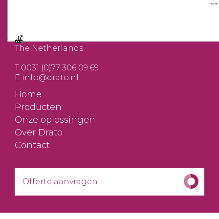
DRATO
Schuurkenspad 6
5986 PD BERINGE
Helden nr. 2700
The Netherlands
T
0031 (0)77 306 09 69
E
info@drato.nl
Home
Producten
Onze oplossingen
Over Drato
Contact
Offerte aanvragen