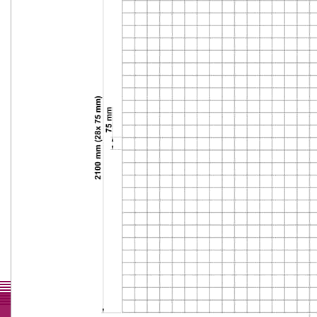
Waarom Drato
Een professionele partner
Persoonlijk contact
Snelle en flexibele aanpak
Kwaliteit
Heel veel mogelijkheden