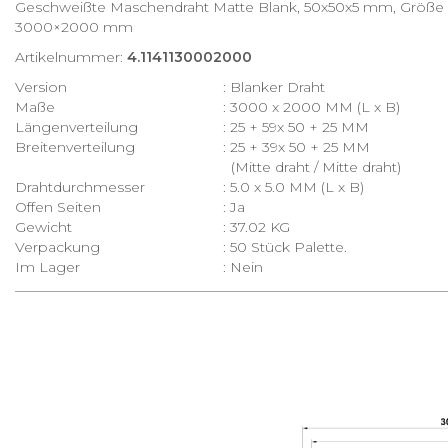
Geschweißte Maschendraht Matte Blank, 50x50x5 mm, Größe
3000×2000 mm
Artikelnummer:
4.1141130002000
Version
: Blanker Draht
Maße
: 3000 x 2000 MM (L x B)
Längenverteilung
: 25 + 59x 50 + 25 MM
Breitenverteilung
: 25 + 39x 50 + 25 MM
(Mitte draht / Mitte draht)
Drahtdurchmesser
: 5.0 x 5.0 MM (L x B)
Offen Seiten
: Ja
Gewicht
: 37.02 KG
Verpackung
: 50 Stück Palette.
Im Lager
: Nein