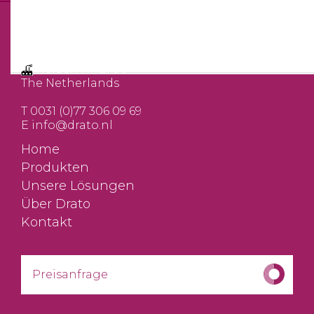
DRATO
Schuurkenspad 6
5986 PD BERINGE
Helden nr. 2700
The Netherlands
T
0031 (0)77 306 09 69
E
info@drato.nl
Home
Produkten
Unsere Lösungen
Über Drato
Kontakt
Preisanfrage