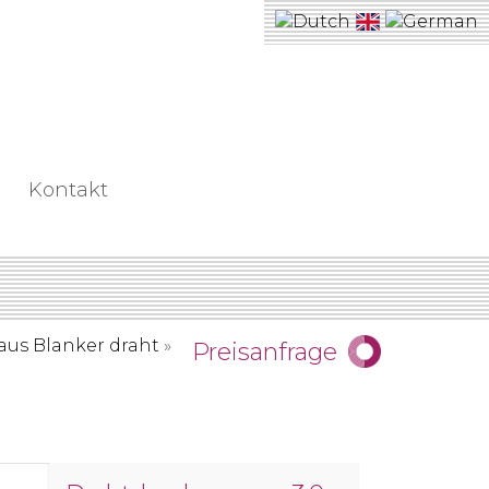
Kontakt
us Blanker draht
»
Masche 30×30 mm
Preisanfrage