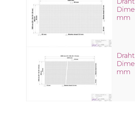
Draht
Dimen
mm
Draht
Dimen
mm