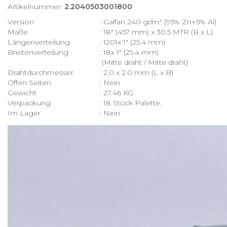
Artikelnummer:
2.2040503001800
Version
: Galfan 240 gr/m² (95% Zn+5% Al)
Maße
: 18″ (457 mm) x 30.5 MTR (B x L)
Längenverteilung
: 1201x 1″ (25.4 mm)
Breitenverteilung
: 18x 1″ (25.4 mm)
(Mitte draht / Mitte draht)
Drahtdurchmesser
: 2.0 x 2.0 mm (L x B)
Offen Seiten
: Nein
Gewicht
: 27.46 KG
Verpackung
: 18 Stück Palette.
Im Lager
: Nein