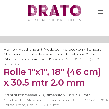
Togg
Navi
Home
»
Maschendraht Produkten
»
produkten
»
Standard
Maschendraht auf rolle
»
Maschendraht rolle aus Galfan
(Aluzink) draht
»
Masche 1″x1″
»
Rolle 1″x1″, 18″ (46 cm) x 30.5
mtr 2.0 mm
Rolle 1″x1″, 18″ (46 cm)
x 30.5 mtr 2.0 mm
Drahtdurchmesser 2.0, Dimension 18″ x 30.5 mtr.
Geschweißte Maschendraht auf rolle aus Galfan (95% Zn+5% Al)
1″x1″x2.0 mm, Größe 18″x30.5 mtr.