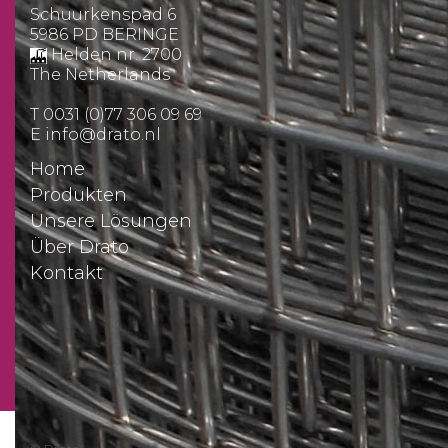
Schuurkenspad 6
5986 PD BERINGE
Helden nr. 2700
The Netherlands
T
0031 (0)77 306 09 69
E
info@drato.nl
Home
Produkten
Unsere Lösungen
Über Drato
Kontakt
Preisanfrage