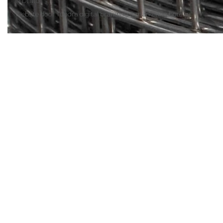
© Drato
Website door
Tundra digital branding & marketing bureau