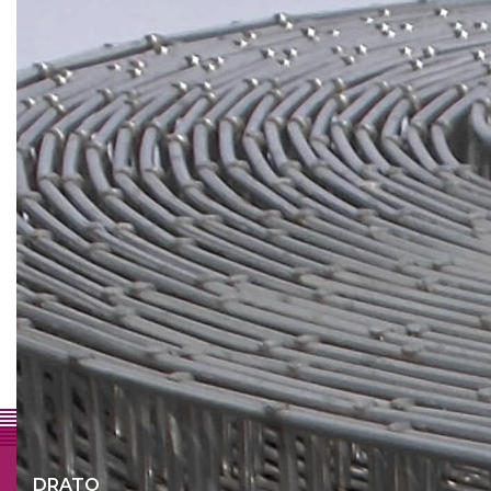
Warum Drato
Einen professionellen partner
Persönlichen kontakt
Schnelles und flexibles handeln
Qualität
Sehr viele möglichkeiten
DRATO